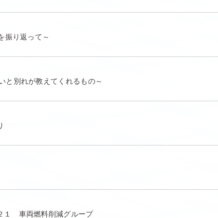
期を振り返って～
会いと別れが教えてくれるもの～
り
２１ 車両燃料削減グループ