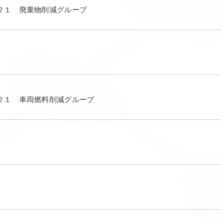
２１ 廃棄物削減グループ
２１ 車両燃料削減グループ