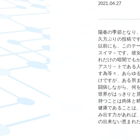
2021.04.27
陽春の季節となり
久方ぶりの投稿で
以前にも、このテ
スイマ－です。彼
れだけの暗闇でも
アスリ－トである
す為等々、あらゆ
けですが、ある所
闘病しながら、何
世界がはっきりと
持つことは肉体と
健康であることは
み出す力があれば
の出来ない恵まれ