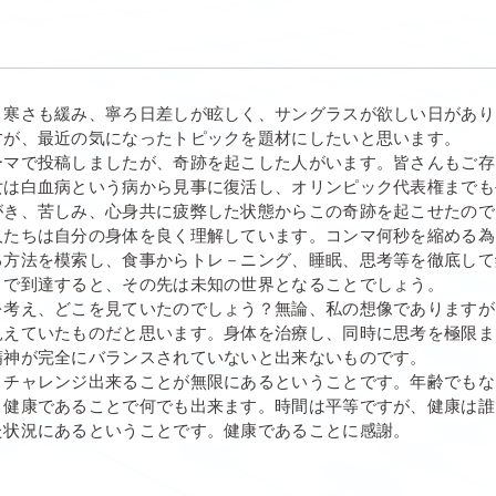
、寒さも緩み、寧ろ日差しが眩しく、サングラスが欲しい日があり
すが、最近の気になったトピックを題材にしたいと思います。
ーマで投稿しましたが、奇跡を起こした人がいます。皆さんもご存
女は白血病という病から見事に復活し、オリンピック代表権までも
がき、苦しみ、心身共に疲弊した状態からこの奇跡を起こせたので
人たちは自分の身体を良く理解しています。コンマ何秒を縮める為
る方法を模索し、食事からトレ－ニング、睡眠、思考等を徹底して
まで到達すると、その先は未知の世界となることでしょう。
を考え、どこを見ていたのでしょう？無論、私の想像でありますが
見えていたものだと思います。身体を治療し、同時に思考を極限ま
精神が完全にバランスされていないと出来ないものです。
、チャレンジ出来ることが無限にあるということです。年齢でもな
、健康であることで何でも出来ます。時間は平等ですが、健康は誰
た状況にあるということです。健康であることに感謝。