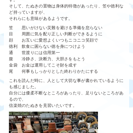
そして、たぬきの置物は身体的特徴があったり、笠や徳利な
ど持っていますが、
それらにも意味があるようです。
笠 思いがけない災難を避ける準備を怠らない
目 周囲に気を配り正しい判断ができるように
顔 お互いに愛想よくいつもニコニコ笑顔で
徳利 飲食に困らない徳を身につけよう
通 世渡りには信用第一
腹 冷静さ、決断力、大胆さをもとう
金袋 お金は運用してこそ財を成す
尾 何事もしっかりとした終わりかたにする
これを読んだ時に、人として大切な事が書かれているように
も感じました。
自分には優柔不断なところがあったり、足りないところがあ
るので、
信楽焼のたぬきを見習いたいです。