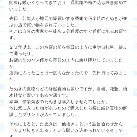
関東は暖かくなってきており、通勤路の梅の花も咲き始めて
いました。
先日、芸能人が地元で爆買いする番組で信楽焼のたぬきが並
ぶお店で買い物をされていました。
そこは自分の実家から徒歩５分程度のすぐ近所にあるお店で
す。
２０年以上、このお店の前を毎日のように車や自転車、徒歩
で通ったり、
お店の前のバス停から毎日のように乗り降りしていました
が、
店内に入ったことは一度もなかったので、先日行ってみまし
た。
たぬきの置物などの縁起置物も多いですが、食器、花瓶、植
木鉢など置いてあるお店です。
結局、信楽焼きのたぬきは購入しませんでしたが、
他に気に入った物があったので購入したら袋に縁起置物の解
説したプリントが入っていました。
それによると、たぬきは「他抜き」という語呂合わせから、
「人より抜きん出る」という願いが込められているそうで
す。