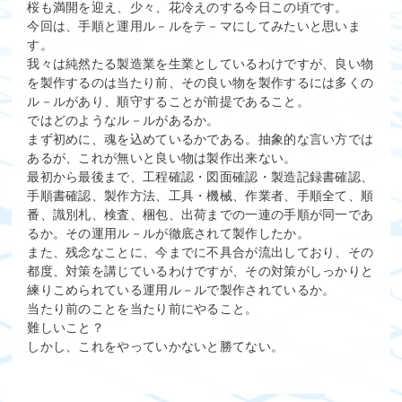
桜も満開を迎え、少々、花冷えのする今日この頃です。
今回は、手順と運用ル－ルをテ－マにしてみたいと思いま
す。
我々は純然たる製造業を生業としているわけですが、良い物
を製作するのは当たり前、その良い物を製作するには多くの
ル－ルがあり、順守することが前提であること。
ではどのようなル－ルがあるか。
まず初めに、魂を込めているかである。抽象的な言い方では
あるが、これが無いと良い物は製作出来ない。
最初から最後まで、工程確認・図面確認・製造記録書確認、
手順書確認、製作方法、工具・機械、作業者、手順全て、順
番、識別札、検査、梱包、出荷までの一連の手順が同一であ
るか。その運用ル－ルが徹底されて製作したか。
また、残念なことに、今までに不具合が流出しており、その
都度、対策を講じているわけですが、その対策がしっかりと
練りこめられている運用ル－ルで製作されているか。
当たり前のことを当たり前にやること。
難しいこと？
しかし、これをやっていかないと勝てない。