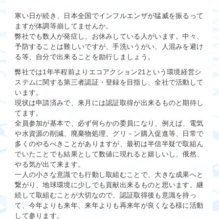
寒い日が続き、日本全国でインフルエンザが猛威を振るって
ますが体調等崩してませんか。
弊社でも数人が発症し、お休みしている人がいます。中々、
予防することは難しいですが、手洗いうがい、人混みを避け
る等、自分で出来ることを励行しましょう。
弊社では1年半程前よりエコアクション21という環境経営シ
ステムに関する第三者認証・登録を目指し、全社で活動して
います。
現状は申請済みで、来月には認証取得が出来るものと期待し
てます。
全員参加が基本で、必ず何らかの委員になり、例えば、電気
や水資源の削減、廃棄物処理、グリ－ン購入促進等、日常で
多くのやるべきことがありますが、最初は半信半疑で取組ん
でいたことでも結果として数値に現れると嬉しいし、俄然、
やる気が出て来ます。
一人の小さな意識でも行動し取組むことで、大きな成果へと
繋がり、地球環境に少しでも貢献出来るものと思います。継
続して取組むことが大切なので、認証取得後も意識を持っ
て、今年よりも来年、来年よりも再来年が良くなる様に活動
して参ります。