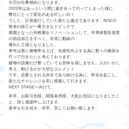
今日が仕事納めになります。
2022年はあっという間に過ぎ去って行ってしまった様に、
弊社にとって変化のある忙しい日々
でした。計画進行していた新たな拠点であります、NISCO
熊本の竣工が一番大きなトピックで、
廃園となった幼稚園をリノベ－ションして、半導体製造装置
の部品加工をすべく、非常に動線の
優れた工場となりました。
来年は更に稼働率を上げ、生産性向上する為に数々の施策を
打って行きたいと考えております。
建物や設備だけ整っていても意味を成しません。人がいかに
考え、動けるかが大切なエレメント
です。必要とされる存在であり続ける為に、変化を起こし、
新たなチャレンジを常に模索して行きます。
NEXT STAGEへ向けて。
本年、お取引先様、関係各所様、大変お世話になりましたこ
と、深く感謝申し上げます。
来年も引き続き、何卒、宜しくお願い致します。