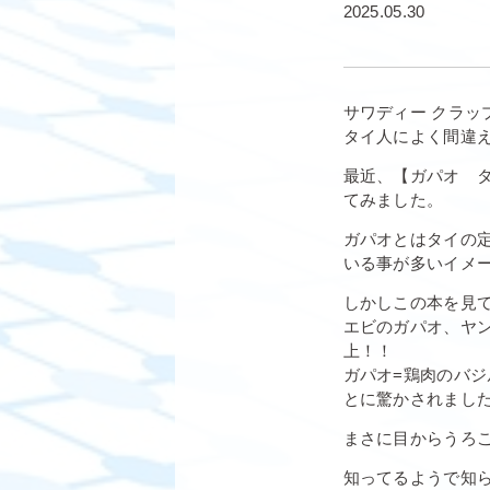
2025.05.30
サワディー クラッ
タイ人によく間違
最近、【ガパオ 
てみました。
ガパオとはタイの
いる事が多いイメ
しかしこの本を見
エビのガパオ、ヤン
上！！
ガパオ=鶏肉のバ
とに驚かされまし
まさに目からうろ
知ってるようで知