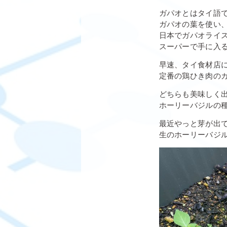
ガパオとはタイ語
ガパオの葉を使い
日本でガパオライ
スーパーで手に入
早速、タイ食材店
定番の鶏ひき肉の
どちらも美味しく
ホーリーバジルの
最近やっと芽が出
生のホーリーバジ