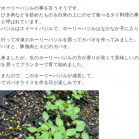
でホーリーバジルの事を言うそうです。
、ひき肉などを炒めたものを白米の上にのせて食べるタイ料理の事
スと呼ばれています。
るバジルはスイートバジルで、ホーリーバジルはなかなか手に入り
に行って冷凍のホーリーバジルを買ってガパオを作ってみました。
ガパオと、豚挽肉とエビのガパオ。
出来ましたが、生のホーリーバジルの方が香りが良くて美味しいの
種を買ってプランターで育て始めました。
てきたので、このホーリーバジルが成長して、
ルでガパオライスを作る日が楽しみです。