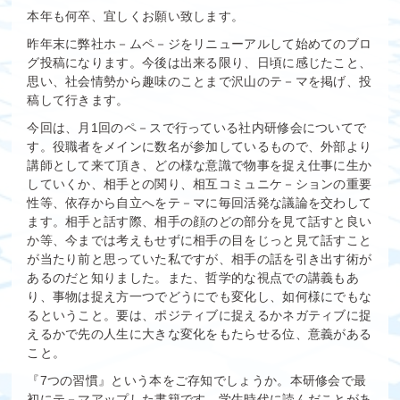
本年も何卒、宜しくお願い致します。
昨年末に弊社ホ－ムペ－ジをリニューアルして始めてのブロ
グ投稿になります。今後は出来る限り、日頃に感じたこと、
思い、社会情勢から趣味のことまで沢山のテ－マを掲げ、投
稿して行きます。
今回は、月1回のペ－スで行っている社内研修会についてで
す。役職者をメインに数名が参加しているもので、外部より
講師として来て頂き、どの様な意識で物事を捉え仕事に生か
していくか、相手との関り、相互コミュニケ－ションの重要
性等、依存から自立へをテ－マに毎回活発な議論を交わして
ます。相手と話す際、相手の顔のどの部分を見て話すと良い
か等、今までは考えもせずに相手の目をじっと見て話すこと
が当たり前と思っていた私ですが、相手の話を引き出す術が
あるのだと知りました。また、哲学的な視点での講義もあ
り、事物は捉え方一つでどうにでも変化し、如何様にでもな
るということ。要は、ポジティブに捉えるかネガティブに捉
えるかで先の人生に大きな変化をもたらせる位、意義がある
こと。
『7つの習慣』という本をご存知でしょうか。本研修会で最
初にテ－マアップした書籍です。学生時代に読んだことがあ