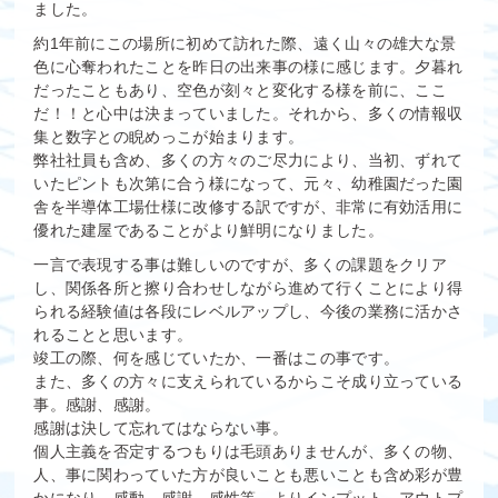
ました。
約1年前にこの場所に初めて訪れた際、遠く山々の雄大な景
色に心奪われたことを昨日の出来事の様に感じます。夕暮れ
だったこともあり、空色が刻々と変化する様を前に、ここ
だ！！と心中は決まっていました。それから、多くの情報収
集と数字との睨めっこが始まります。
弊社社員も含め、多くの方々のご尽力により、当初、ずれて
いたピントも次第に合う様になって、元々、幼稚園だった園
舎を半導体工場仕様に改修する訳ですが、非常に有効活用に
優れた建屋であることがより鮮明になりました。
一言で表現する事は難しいのですが、多くの課題をクリア
し、関係各所と擦り合わせしながら進めて行くことにより得
られる経験値は各段にレベルアップし、今後の業務に活かさ
れることと思います。
竣工の際、何を感じていたか、一番はこの事です。
また、多くの方々に支えられているからこそ成り立っている
事。感謝、感謝。
感謝は決して忘れてはならない事。
個人主義を否定するつもりは毛頭ありませんが、多くの物、
人、事に関わっていた方が良いことも悪いことも含め彩が豊
かになり、感動、感謝、感性等、よりインプット、アウトプ