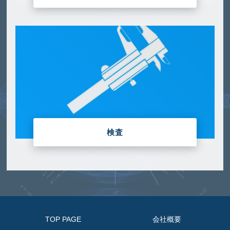
検査
TOP PAGE
会社概要