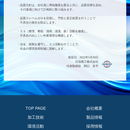
・品質方針は、全社員に周知徹底を図ると共に、品質目標を定め、
その達成に向けて計画的に取り組みます。
・品質クレームゼロを目指し、予防と是正処置を行うことで
不具合の発生を防止します。
・５Ｓ（整理、整頓、清掃、清潔、躾）活動を徹底し、
不具合の出にくい作業環境を構築します。
・法令、規制を遵守し、エコ活動を行うことで、
社会の環境負荷削減に貢献します。
制定日 : 2022年5月30日
日信商工株式会社
代表取締役 関口 良平
TOP PAGE
会社概要
加工技術
製品情報
環境活動
採用情報