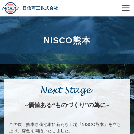
日信商工株式会社
NISCO熊本
~価値ある“ものづくり”の為に~
この度、熊本県菊池市に新たな工場『NISCO熊本』を立ち
上げ、稼働を開始いたしました。